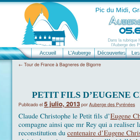
Pic du Midi, G
Dans la rubrique
l'Auberge des P
Accueil
L’Auberge
Découvertes
Les
←
Tour de France à Bagneres de Bigorre
PETIT FILS D’EUGENE 
5 julio, 2013
Publicado el
por
Auberge des Pyrénées
Claude Christophe le Petit fils d’
Eugene Ch
compagne ainsi que mr Rey qui a realiser l
reconstitution du
centenaire d’Eugene Chri