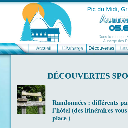
Pic du Midi, G
Dans la rubrique
l'Auberge des P
Accueil
L’Auberge
Découvertes
Les
DÉCOUVERTES SPO
Randonnées : différents pa
l’hôtel (des itinéraires vou
place )