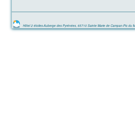
Hôtel 2 étoiles-Auberge des Pyrénées, 65710 Sainte Marie de Campan-Pic du M