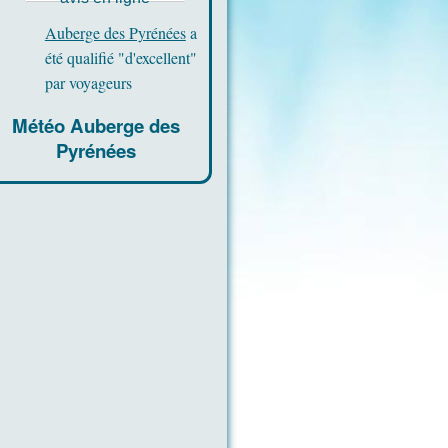
Pierrette
Auberge des Pyrénées
a
été qualifié "d'excellent"
par voyageurs
Météo Auberge des
Pyrénées