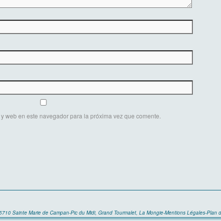
 y web en este navegador para la próxima vez que comente.
65710 Sainte Marie de Campan-Pic du Midi, Grand Tourmalet, La Mongie
-
Mentions Légales
-
Plan d