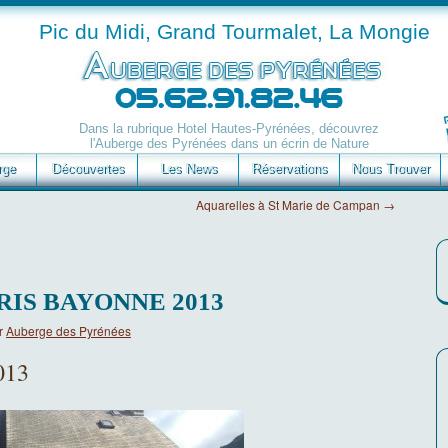
Pic du Midi, Grand Tourmalet, La Mongie
Dans la rubrique Hotel Hautes-Pyrénées, découvrez
l'Auberge des Pyrénées dans un écrin de Nature
rge
Découvertes
Les News
Réservations
Nous Trouver
Aquarelles à St Marie de Campan
→
RIS BAYONNE 2013
r
Auberge des Pyrénées
013