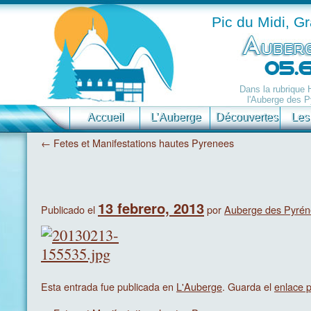
Pic du Midi, G
Dans la rubrique
l'Auberge des P
Accueil
L’Auberge
Découvertes
Les
←
Fetes et Manifestations hautes Pyrenees
13 febrero, 2013
Publicado el
por
Auberge des Pyrén
Esta entrada fue publicada en
L'Auberge
. Guarda el
enlace 